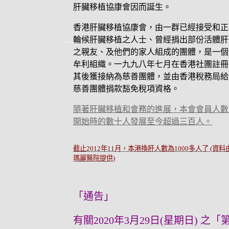
肝臟移植協康會因而誕生。
香港肝臟移植協康會，由一群已經接受和正
__
輪候肝臟移植之人士、曾經捐出部份活體肝
之親友、及他們的家人組成的團體，是一個
牟利組織。一九九八年七月在香港社團註冊
其後獲接納為慈善團體，並由香港稅務局給
慈善團體捐款豁免稅項資格。
隨著肝臟移植和會務的進展，本會會員人數
開始時的數十人發展至今超過三百人。
截止2012年11月，本港換肝人數為1000多人了 (資料
瑪麗醫院提供)
「通告」
有關2020年3月29日(星期日) 之「