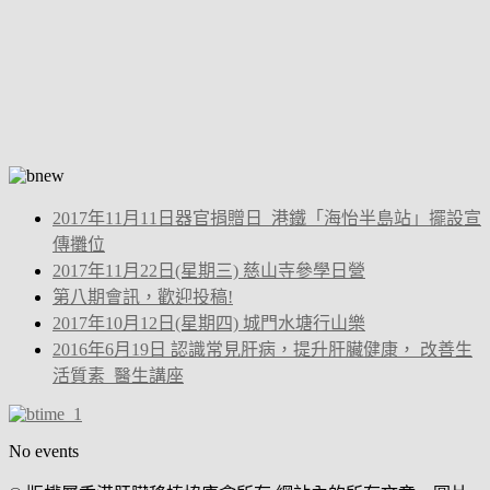
2017年11月11日器官捐贈日_港鐵「海怡半島站」擺設宣
傳攤位
2017年11月22日(星期三) 慈山寺參學日營
第八期會訊，歡迎投稿!
2017年10月12日(星期四) 城門水塘行山樂
2016年6月19日 認識常見肝病，提升肝臟健康， 改善生
活質素_醫生講座
No events