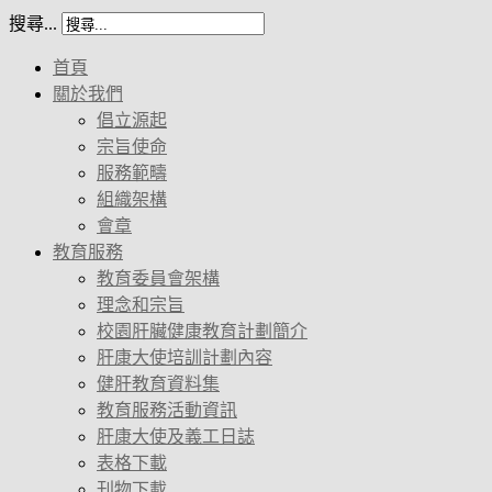
搜尋...
首頁
關於我們
倡立源起
宗旨使命
服務範疇
組織架構
會章
教育服務
教育委員會架構
理念和宗旨
校園肝臟健康教育計劃簡介
肝康大使培訓計劃內容
健肝教育資料集
教育服務活動資訊
肝康大使及義工日誌
表格下載
刊物下載